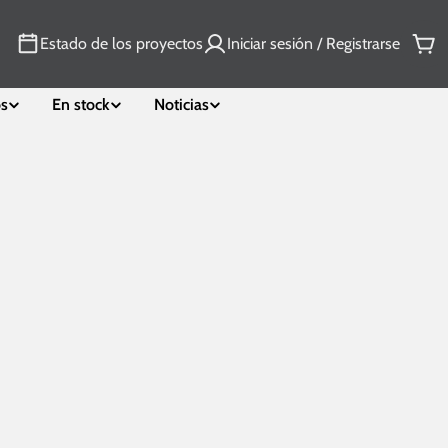
Estado de los proyectos
Iniciar sesión / Registrarse
Car
os
En stock
Noticias