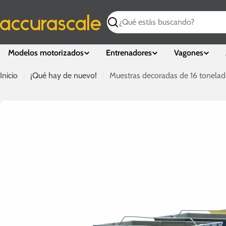
Saltar
al
Buscar
contenido
Modelos motorizados
Entrenadores
Vagones
Inicio
¡Qué hay de nuevo!
Muestras decoradas de 16 tonelad